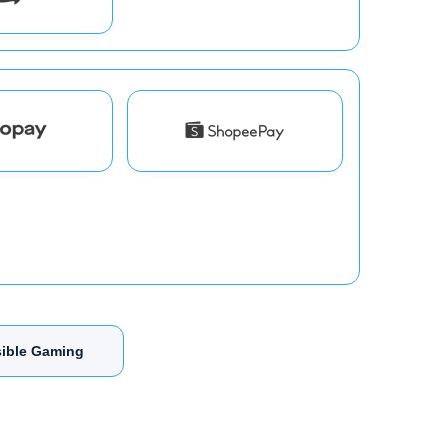
ible Gaming