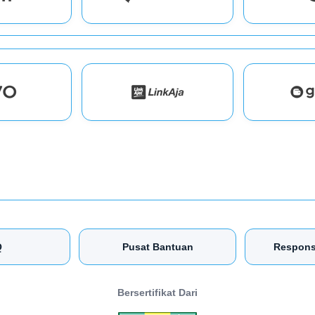
Q
Pusat Bantuan
Respons
Bersertifikat Dari