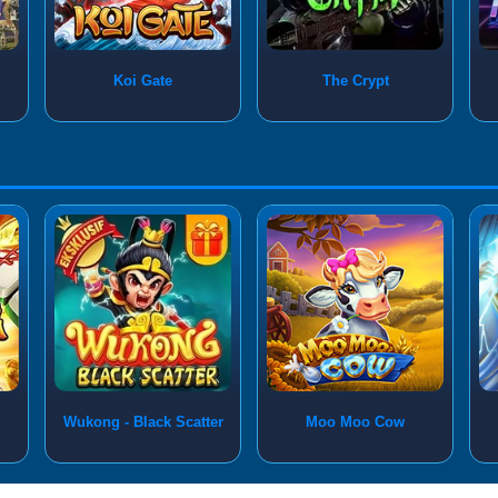
Koi Gate
The Crypt
Wukong - Black Scatter
Moo Moo Cow