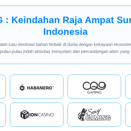
: Keindahan Raja Ampat Sur
Indonesia
alah satu destinasi bahari terbaik di dunia dengan kekayaan ekosi
pulau-pulau indah aktivitas menyelam dan pemandangan alam yan