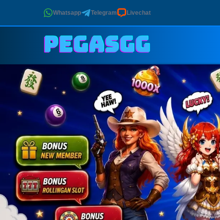
Whatsapp
Telegram
Livechat