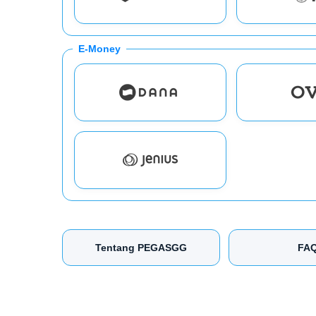
E-Money
Tentang PEGASGG
FA