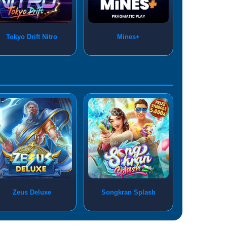
Tokyo Drift Nitro
Mines+
Zeus Deluxe
Songkran Splash