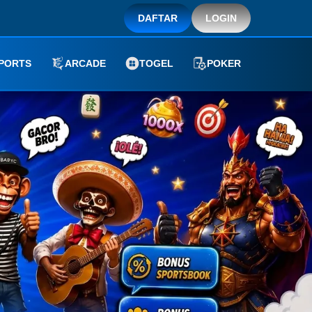
DAFTAR
LOGIN
PORTS
ARCADE
TOGEL
POKER